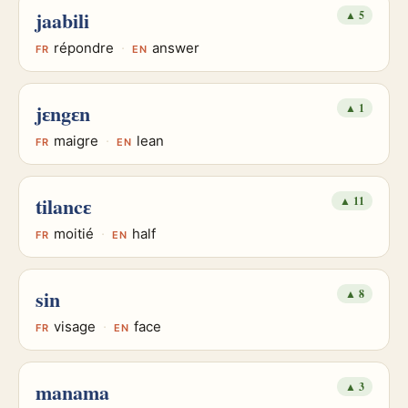
jaabili
▲
5
répondre
·
answer
FR
EN
jɛngɛn
▲
1
maigre
·
lean
FR
EN
tilancɛ
▲
11
moitié
·
half
FR
EN
sin
▲
8
visage
·
face
FR
EN
manama
▲
3