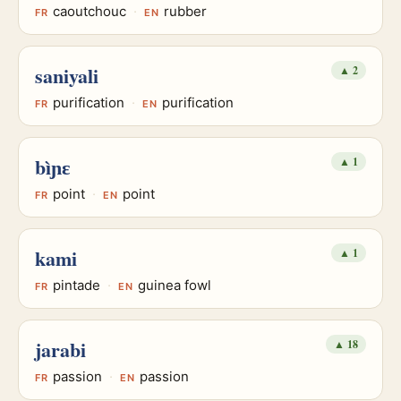
caoutchouc
·
rubber
FR
EN
saniyali
▲
2
purification
·
purification
FR
EN
bìɲɛ
▲
1
point
·
point
FR
EN
kami
▲
1
pintade
·
guinea fowl
FR
EN
jarabi
▲
18
passion
·
passion
FR
EN