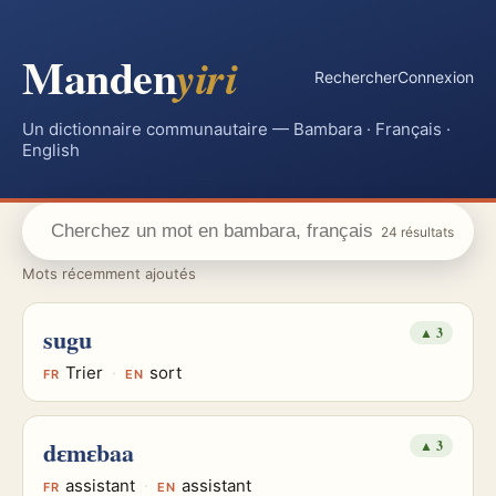
Manden
yiri
Rechercher
Connexion
Un dictionnaire communautaire — Bambara · Français ·
English
24 résultats
Mots récemment ajoutés
sugu
▲
3
Trier
·
sort
FR
EN
dɛmɛbaa
▲
3
assistant
·
assistant
FR
EN