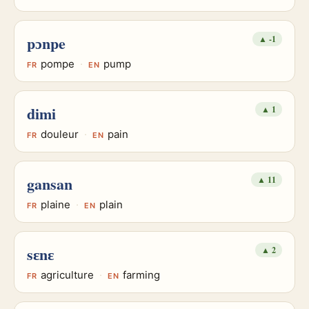
pɔnpe
▲
-1
pompe
·
pump
FR
EN
dimi
▲
1
douleur
·
pain
FR
EN
gansan
▲
11
plaine
·
plain
FR
EN
sɛnɛ
▲
2
agriculture
·
farming
FR
EN