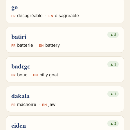
go
désagréable
·
disagreable
FR
EN
batiri
▲
8
batterie
·
battery
FR
EN
badɛgɛ
▲
1
bouc
·
billy goat
FR
EN
dakala
▲
1
mâchoire
·
jaw
FR
EN
ciden
▲
2