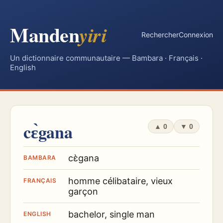
Manden
yiri
Rechercher
Connexion
Un dictionnaire communautaire — Bambara · Français ·
English
cɛ̀gana
▲
0
▼
0
cɛ̀gana
BAMBARA
homme célibataire, vieux
FRANÇAIS
garçon
bachelor, single man
ENGLISH