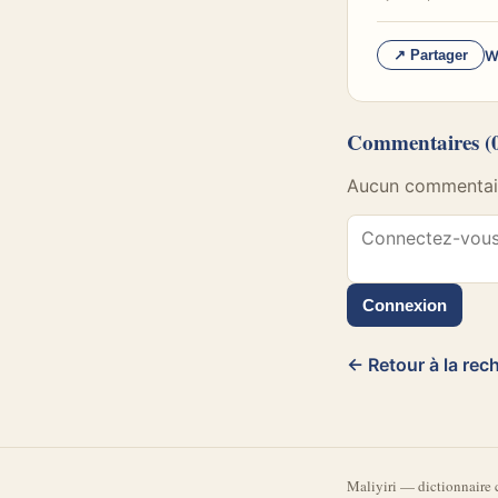
W
↗ Partager
Commentaires
(
Aucun commentaire
Connexion
← Retour à la rec
Mali
yiri
—
dictionnaire