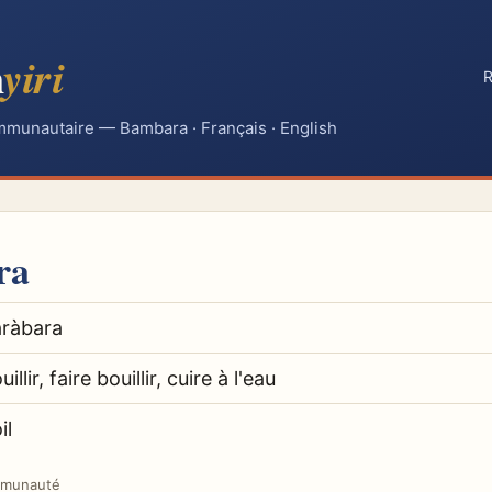
n
yiri
R
mmunautaire — Bambara · Français · English
ra
ràbara
uillir, faire bouillir, cuire à l'eau
il
mmunauté