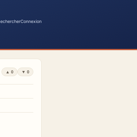
echercher
Connexion
▲
0
▼
0