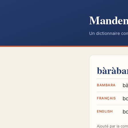
Mande
Un dictionnaire co
bàràba
bà
BAMBARA
bo
FRANÇAIS
bo
ENGLISH
Ajouté par
la co