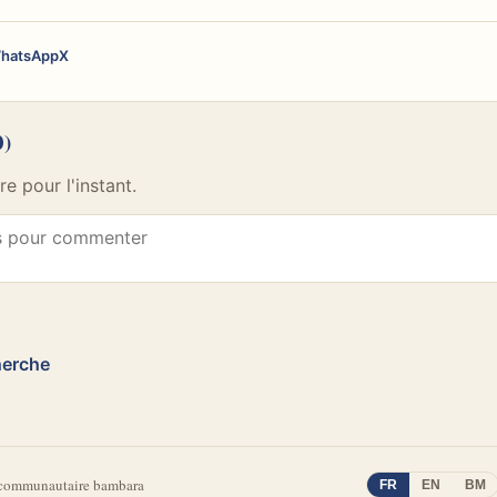
hatsApp
X
0)
 pour l'instant.
herche
 communautaire bambara
FR
EN
BM