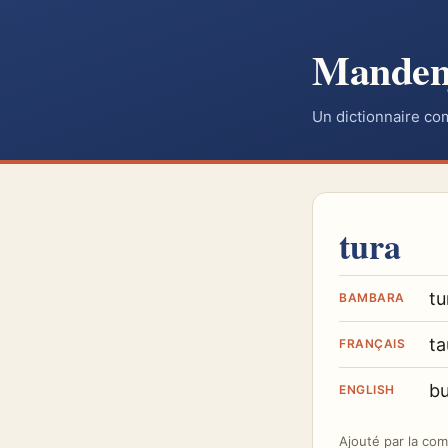
Mande
Un dictionnaire co
tura
tu
BAMBARA
ta
FRANÇAIS
bu
ENGLISH
Ajouté par
la co