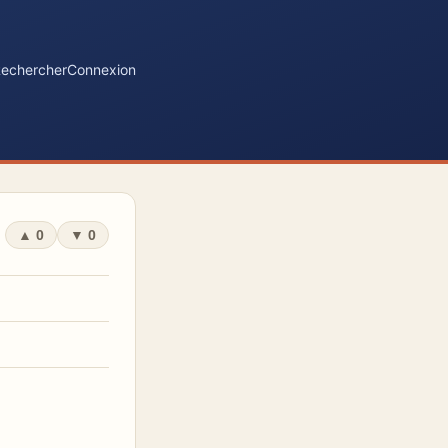
echercher
Connexion
▲
0
▼
0