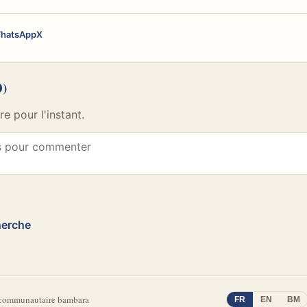
hatsApp
X
0)
 pour l'instant.
herche
 communautaire bambara
FR
EN
BM