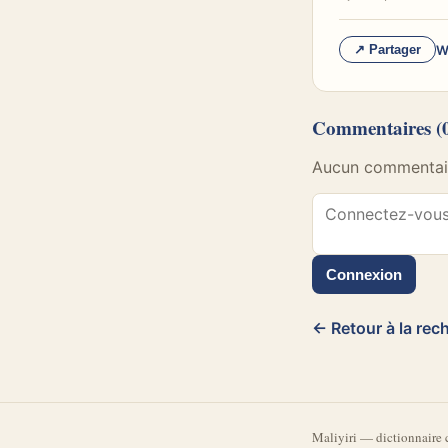
W
↗ Partager
Commentaires
(
Aucun commentaire
Connexion
← Retour à la rec
Mali
yiri
—
dictionnaire