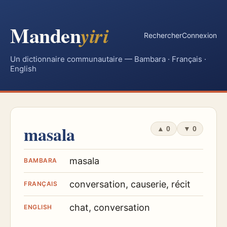
Manden
yiri
Rechercher
Connexion
Un dictionnaire communautaire — Bambara · Français ·
English
masala
▲
0
▼
0
masala
BAMBARA
conversation, causerie, récit
FRANÇAIS
chat, conversation
ENGLISH