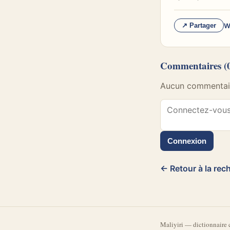
W
↗ Partager
Commentaires
(
Aucun commentaire
Connexion
← Retour à la rec
Mali
yiri
—
dictionnaire