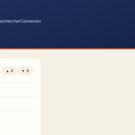
echercher
Connexion
▲
0
▼
0