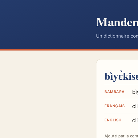
Mande
Un dictionnaire co
bìyɛ̀kis
bì
BAMBARA
cl
FRANÇAIS
cl
ENGLISH
Ajouté par
la co