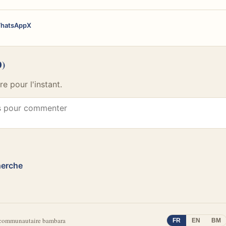
hatsApp
X
0)
 pour l'instant.
herche
 communautaire bambara
FR
EN
BM