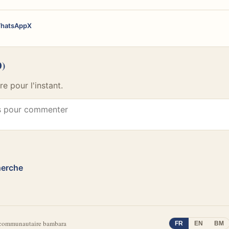
hatsApp
X
0)
 pour l'instant.
herche
 communautaire bambara
FR
EN
BM