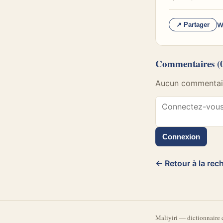
W
↗ Partager
Commentaires
(
Aucun commentaire
Connexion
← Retour à la rec
Mali
yiri
—
dictionnaire