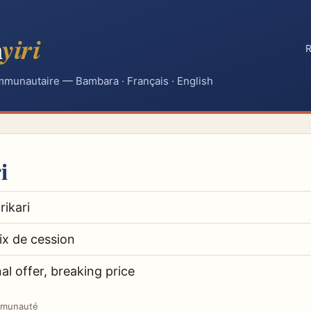
n
yiri
R
mmunautaire — Bambara · Français · English
i
rikari
ix de cession
nal offer, breaking price
mmunauté