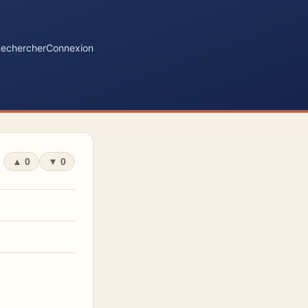
echercher
Connexion
▲
0
▼
0