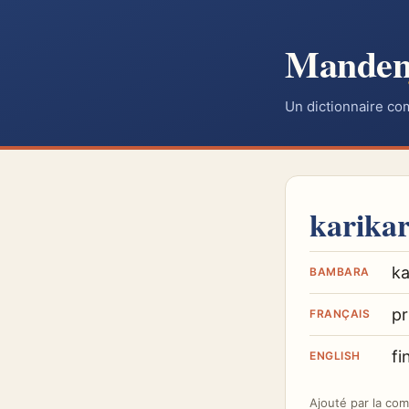
Mande
Un dictionnaire co
karikar
ka
BAMBARA
pr
FRANÇAIS
fi
ENGLISH
Ajouté par
la co