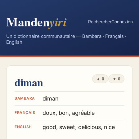
Manden
yiri
Rechercher
Connexion
Un dictionnaire communautaire — Bambara · Français ·
English
diman
▲
0
▼
0
diman
BAMBARA
doux, bon, agréable
FRANÇAIS
good, sweet, delicious, nice
ENGLISH