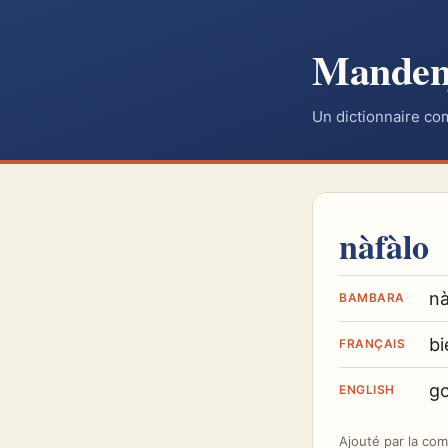
Mande
Un dictionnaire co
nàfàlo
nà
BAMBARA
bi
FRANÇAIS
go
ENGLISH
Ajouté par
la co