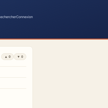
echercher
Connexion
▲
0
▼
0