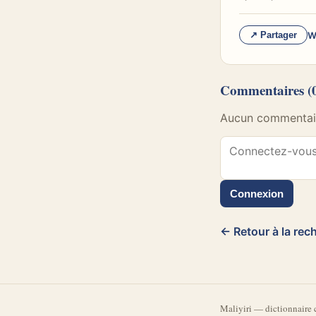
W
↗ Partager
Commentaires
(
Aucun commentaire
Connexion
← Retour à la rec
Mali
yiri
—
dictionnaire