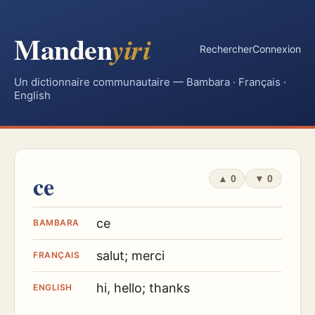
Manden
yiri
Rechercher
Connexion
Un dictionnaire communautaire — Bambara · Français ·
English
ce
▲
0
▼
0
ce
BAMBARA
salut; merci
FRANÇAIS
hi, hello; thanks
ENGLISH