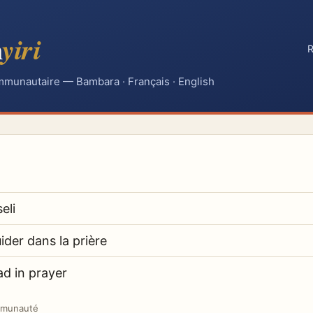
n
yiri
R
mmunautaire — Bambara · Français · English
seli
ider dans la prière
ad in prayer
mmunauté