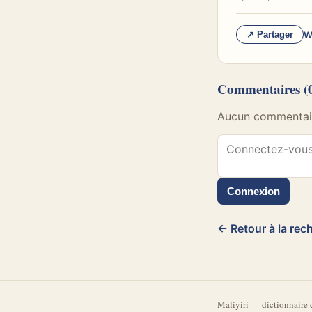
W
↗ Partager
Commentaires
(
Aucun commentaire
Connexion
← Retour à la rec
Mali
yiri
—
dictionnaire