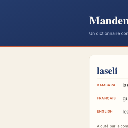
Mande
Un dictionnaire co
laseli
la
BAMBARA
gu
FRANÇAIS
le
ENGLISH
Ajouté par
la co