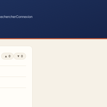
echercher
Connexion
▲
0
▼
0