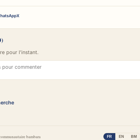
hatsApp
X
0)
 pour l'instant.
herche
 communautaire bambara
FR
EN
BM