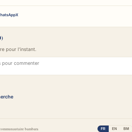
hatsApp
X
0)
 pour l'instant.
herche
 communautaire bambara
FR
EN
BM