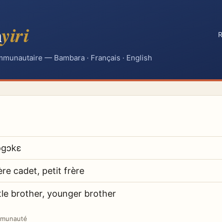
n
yiri
R
mmunautaire — Bambara · Français · English
ɔgɔkɛ
ère cadet, petit frère
ttle brother, younger brother
mmunauté