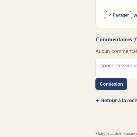
W
↗ Partager
Commentaires
(
Aucun commentaire
Connexion
← Retour à la rec
Mali
yiri
—
dictionnaire