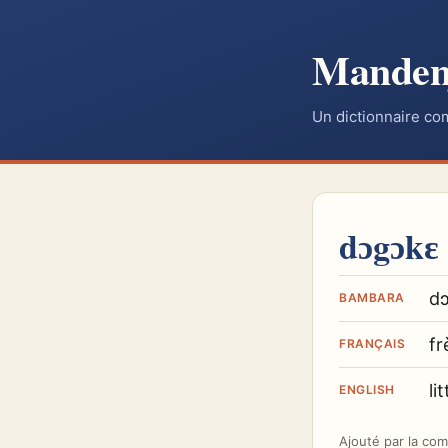
Mande
Un dictionnaire co
dɔgɔkɛ
d
BAMBARA
fr
FRANÇAIS
li
ENGLISH
Ajouté par
la co