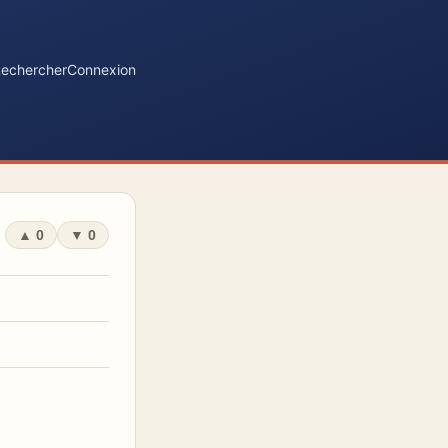
echercher
Connexion
▲
0
▼
0