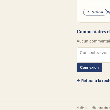
W
↗ Partager
Commentaires
(
Aucun commentaire
Connexion
← Retour à la rec
Mali
yiri
—
dictionnaire