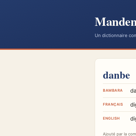
Mande
Un dictionnaire co
danbe
d
BAMBARA
di
FRANÇAIS
di
ENGLISH
Ajouté par
la co