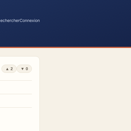
echercher
Connexion
▲
2
▼
0