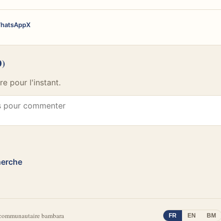
hatsApp
X
0)
 pour l'instant.
herche
 communautaire bambara
FR
EN
BM