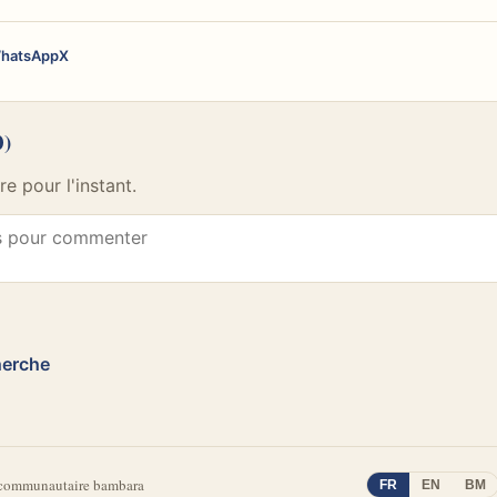
hatsApp
X
0)
 pour l'instant.
herche
 communautaire bambara
FR
EN
BM