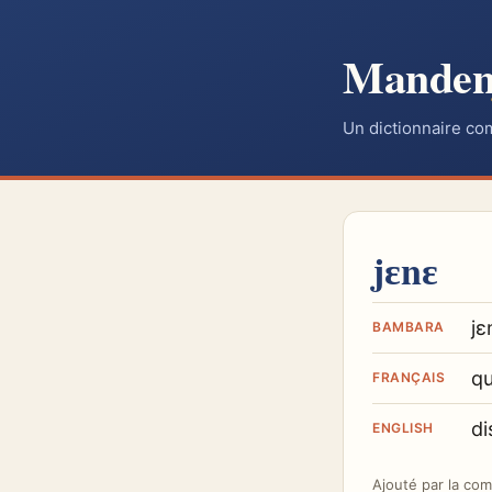
Mande
Un dictionnaire co
jɛnɛ
jɛ
BAMBARA
qu
FRANÇAIS
di
ENGLISH
Ajouté par
la co