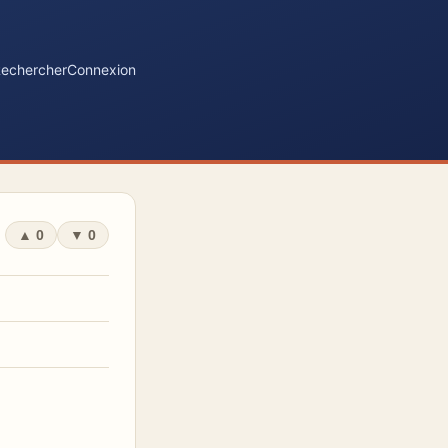
echercher
Connexion
▲
0
▼
0