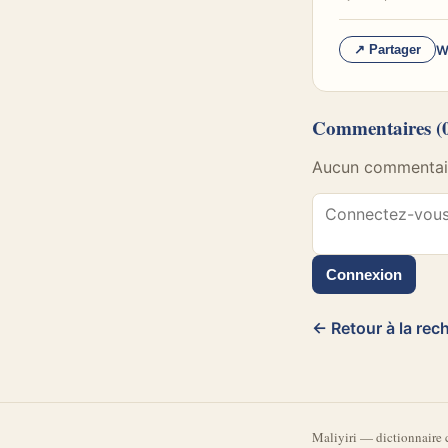
W
↗ Partager
Commentaires
(
Aucun commentaire
Connexion
← Retour à la rec
Mali
yiri
—
dictionnaire