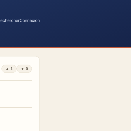
echercher
Connexion
▲
1
▼
0