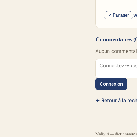
W
↗ Partager
Commentaires
(
Aucun commentaire
Connexion
← Retour à la rec
Mali
yiri
—
dictionnaire