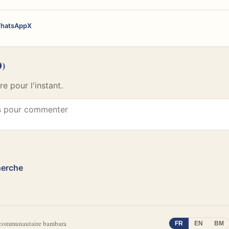
hatsApp
X
0)
 pour l'instant.
herche
 communautaire bambara
FR
EN
BM