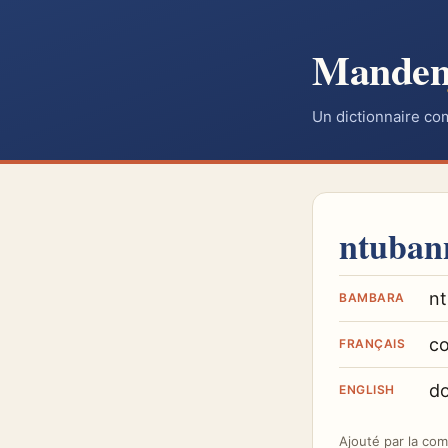
Mande
Un dictionnaire co
ntuban
nt
BAMBARA
c
FRANÇAIS
d
ENGLISH
Ajouté par
la co