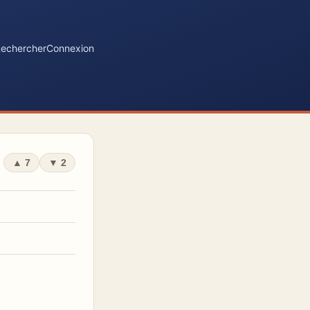
echercher
Connexion
▲
7
▼
2