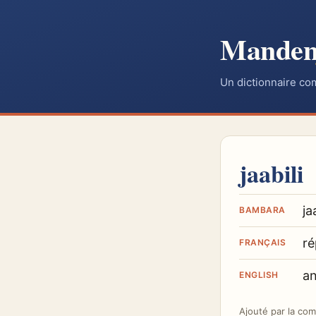
Mande
Un dictionnaire co
jaabili
ja
BAMBARA
r
FRANÇAIS
a
ENGLISH
Ajouté par
la co