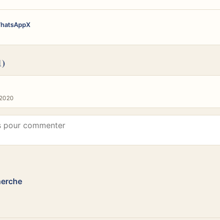
hatsApp
X
1)
/2020
herche