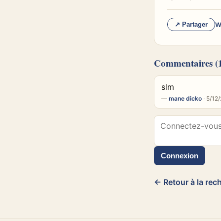
W
↗ Partager
Commentaires
(
slm
—
mane dicko
· 5/12
Connexion
← Retour à la rec