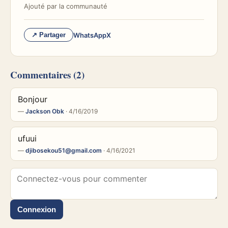
Ajouté par
la communauté
WhatsApp
X
↗ Partager
Commentaires
(2)
Bonjour
—
Jackson Obk
· 4/16/2019
ufuui
—
djibosekou51@gmail.com
· 4/16/2021
Connexion