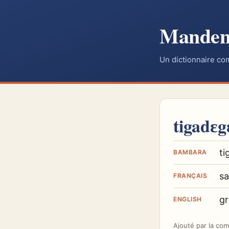
Mande
Un dictionnaire co
tigadɛg
ti
BAMBARA
sa
FRANÇAIS
g
ENGLISH
Ajouté par
la co