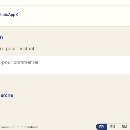
hatsApp
X
0)
 pour l'instant.
herche
 communautaire bambara
FR
EN
BM