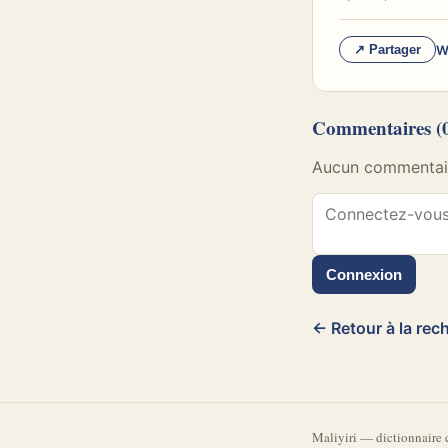
W
↗ Partager
Commentaires
(
Aucun commentaire
Connexion
← Retour à la rec
Mali
yiri
—
dictionnaire