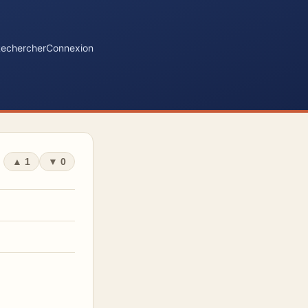
echercher
Connexion
▲
1
▼
0