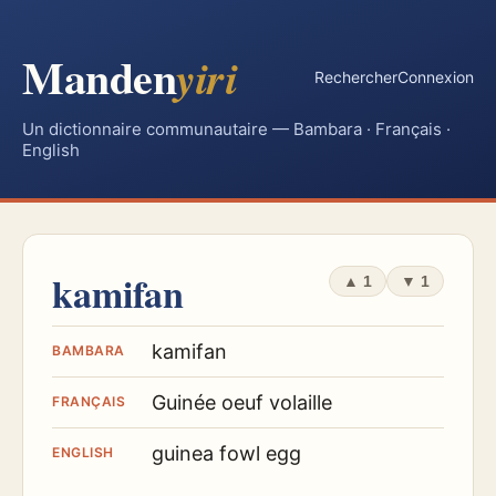
Manden
yiri
Rechercher
Connexion
Un dictionnaire communautaire — Bambara · Français ·
English
kamifan
▲
1
▼
1
kamifan
BAMBARA
Guinée oeuf volaille
FRANÇAIS
guinea fowl egg
ENGLISH