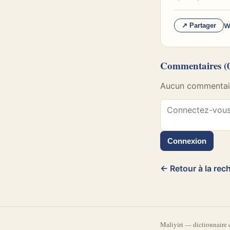
W
↗ Partager
Commentaires
(
Aucun commentaire
Connexion
← Retour à la rec
Mali
yiri
—
dictionnaire