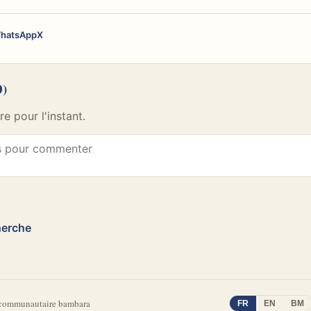
hatsApp
X
0)
 pour l'instant.
herche
 communautaire bambara
FR
EN
BM