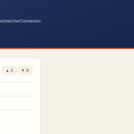
echercher
Connexion
▲
1
▼
0