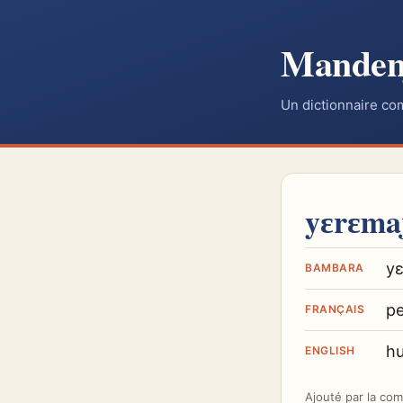
Mande
Un dictionnaire co
yɛrɛmaj
yɛ
BAMBARA
p
FRANÇAIS
h
ENGLISH
Ajouté par
la co