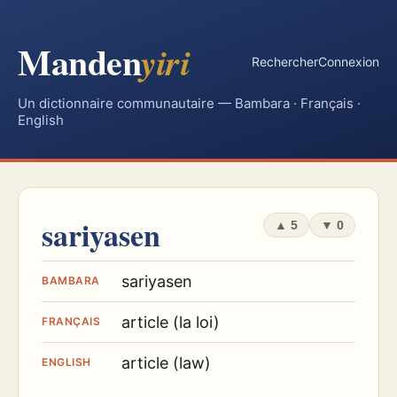
Manden
yiri
Rechercher
Connexion
Un dictionnaire communautaire — Bambara · Français ·
English
sariyasen
▲
5
▼
0
sariyasen
BAMBARA
article (la loi)
FRANÇAIS
article (law)
ENGLISH