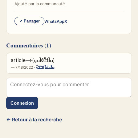
Ajouté par
la communauté
WhatsApp
X
↗ Partager
Commentaires
(1)
article-->(ߛߊ߬ߙߌ߬ߦߊ߬ߛߋ߲)
—
· 7/18/2022
ߛߌ߬ߕߝߊ߬ ߞߐ߲ߣߍ߲߫
Connexion
← Retour à la recherche