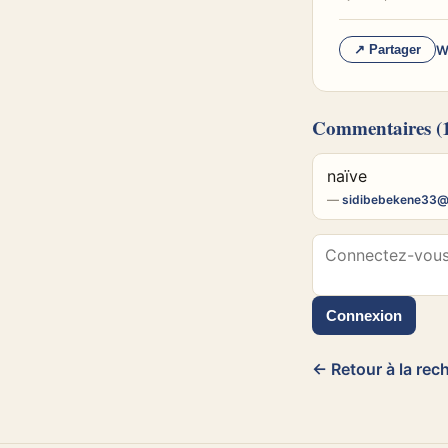
W
↗ Partager
Commentaires
(
naïve
—
sidibebekene33@
Connexion
← Retour à la rec