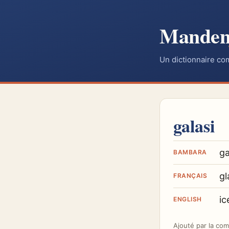
Mande
Un dictionnaire co
galasi
ga
BAMBARA
gl
FRANÇAIS
ic
ENGLISH
Ajouté par
la co