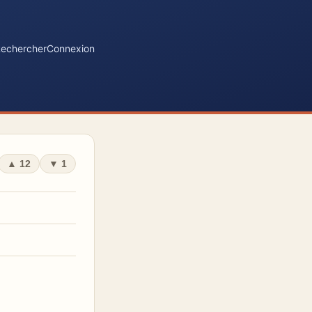
echercher
Connexion
▲
12
▼
1