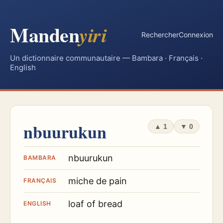
Manden
yiri
Rechercher
Connexion
Un dictionnaire communautaire — Bambara · Français ·
English
nbuurukun
▲
1
▼
0
nbuurukun
BAMBARA
miche de pain
FRANÇAIS
loaf of bread
ENGLISH