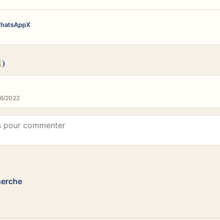
hatsApp
X
1)
16/2022
herche