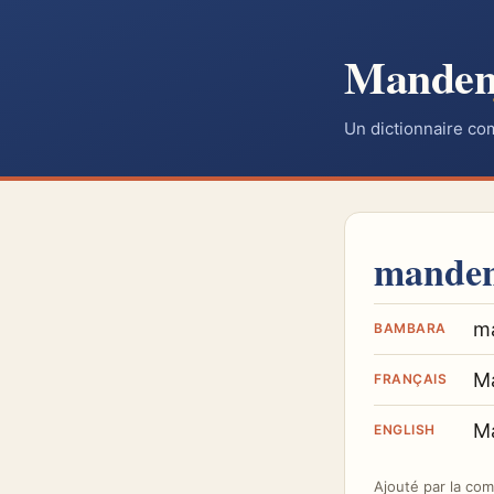
Mande
Un dictionnaire co
mande
m
BAMBARA
M
FRANÇAIS
M
ENGLISH
Ajouté par
la co