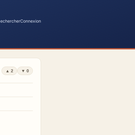
echercher
Connexion
▲
2
▼
0