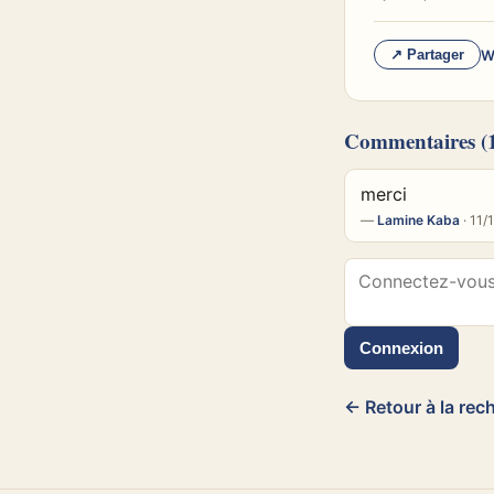
W
↗ Partager
Commentaires
(
merci
—
Lamine Kaba
· 11/
Connexion
← Retour à la rec