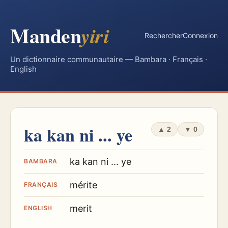
Manden
yiri
Rechercher
Connexion
Un dictionnaire communautaire — Bambara · Français ·
English
ka kan ni ... ye
▲
2
▼
0
ka kan ni ... ye
BAMBARA
mérite
FRANÇAIS
merit
ENGLISH