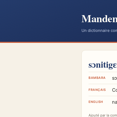
Mande
Un dictionnaire co
sɔnitig
sɔ
BAMBARA
C
FRANÇAIS
na
ENGLISH
Ajouté par
la co