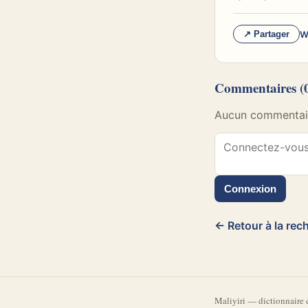
W
↗ Partager
Commentaires
(
Aucun commentaire
Connexion
← Retour à la rec
Mali
yiri
—
dictionnaire