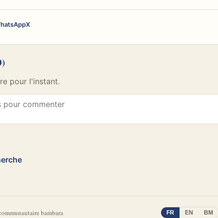
hatsApp
X
0)
 pour l'instant.
herche
 communautaire bambara
FR
EN
BM