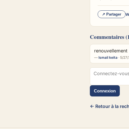
W
↗ Partager
Commentaires
(
renouvellement
—
Ismail keita
· 5/27
Connexion
← Retour à la rec