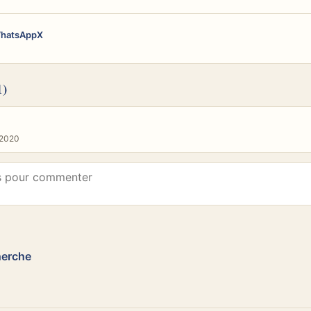
hatsApp
X
1)
/2020
herche