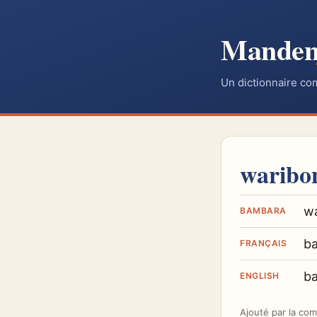
Mande
Un dictionnaire co
waribo
w
BAMBARA
b
FRANÇAIS
b
ENGLISH
Ajouté par
la co