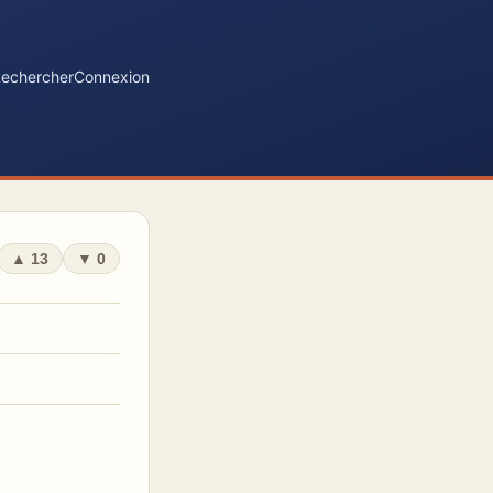
echercher
Connexion
▲
13
▼
0