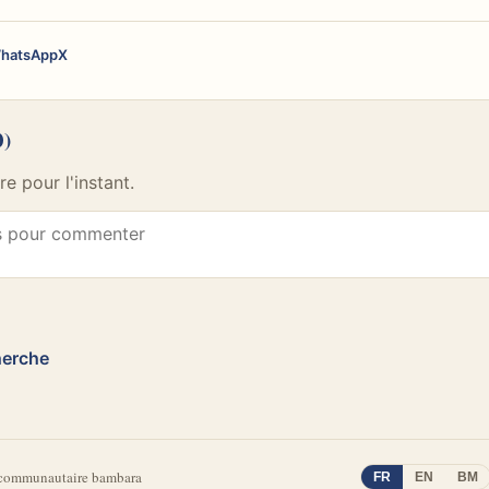
hatsApp
X
0)
 pour l'instant.
herche
 communautaire bambara
FR
EN
BM