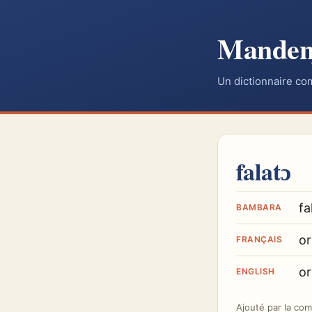
Mande
Un dictionnaire co
falatɔ
fa
BAMBARA
or
FRANÇAIS
o
ENGLISH
Ajouté par
la co