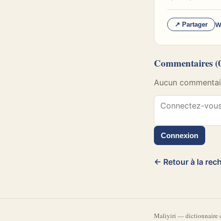
W
↗ Partager
Commentaires
(
Aucun commentaire
Connexion
← Retour à la rec
Mali
yiri
—
dictionnaire