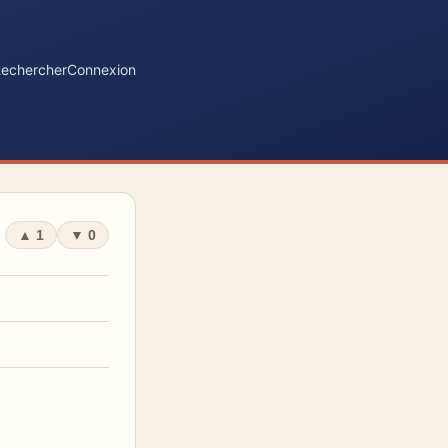
echercher
Connexion
▲
1
▼
0