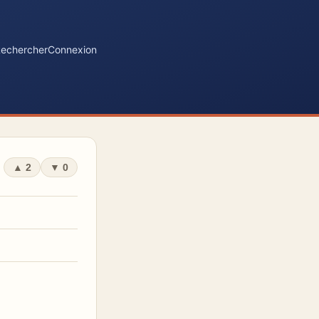
echercher
Connexion
▲
2
▼
0