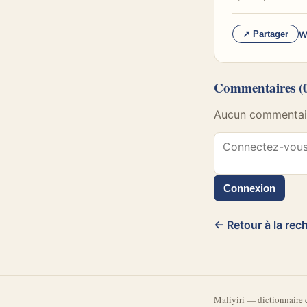
W
↗ Partager
Commentaires
(
Aucun commentaire
Connexion
← Retour à la rec
Mali
yiri
—
dictionnaire