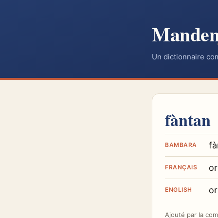
Mande
Un dictionnaire co
fàntan
fà
BAMBARA
or
FRANÇAIS
o
ENGLISH
Ajouté par
la co