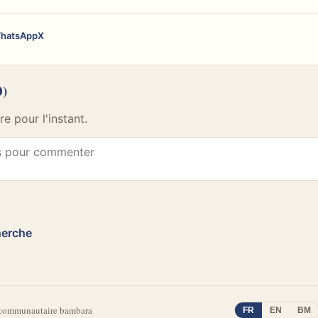
hatsApp
X
0)
 pour l'instant.
herche
 communautaire bambara
FR
EN
BM