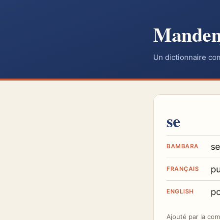
Mande
Un dictionnaire co
se
se
BAMBARA
pu
FRANÇAIS
p
ENGLISH
Ajouté par
la co