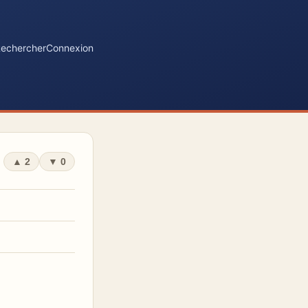
echercher
Connexion
▲
2
▼
0