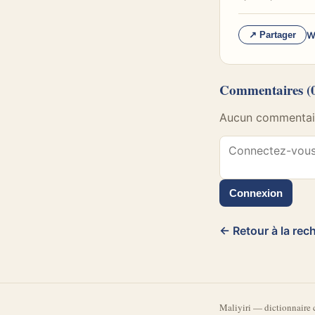
W
↗ Partager
Commentaires
(
Aucun commentaire
Connexion
← Retour à la rec
Mali
yiri
—
dictionnaire