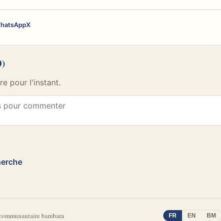
hatsApp
X
0)
 pour l'instant.
herche
 communautaire bambara
FR
EN
BM