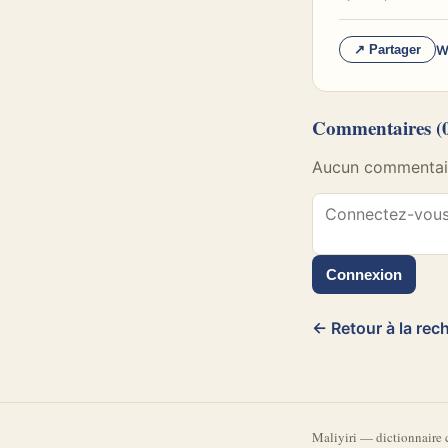
W
↗ Partager
Commentaires
(
Aucun commentaire
Connexion
← Retour à la rec
Mali
yiri
—
dictionnaire