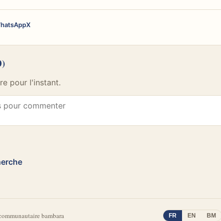
hatsApp
X
0)
 pour l'instant.
herche
 communautaire bambara
FR
EN
BM