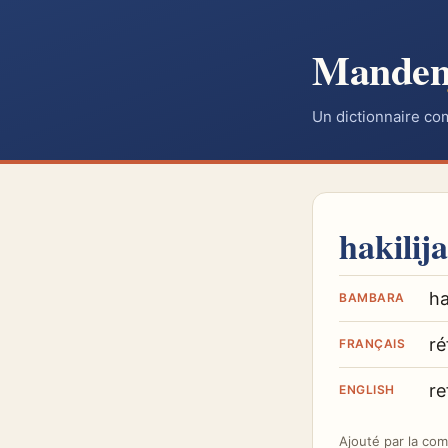
Mande
Un dictionnaire co
hakilij
ha
BAMBARA
ré
FRANÇAIS
re
ENGLISH
Ajouté par
la co