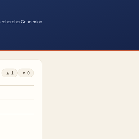
echercher
Connexion
▲
1
▼
0