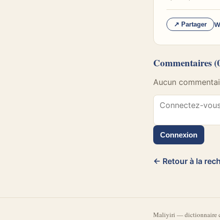
W
↗ Partager
Commentaires
(
Aucun commentaire
Connexion
← Retour à la rec
Mali
yiri
—
dictionnaire