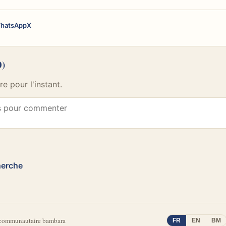
hatsApp
X
0)
 pour l'instant.
herche
 communautaire bambara
FR
EN
BM