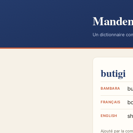
Mande
Un dictionnaire co
butigi
bu
BAMBARA
bo
FRANÇAIS
s
ENGLISH
Ajouté par
la co