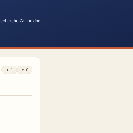
echercher
Connexion
▲
1
▼
0