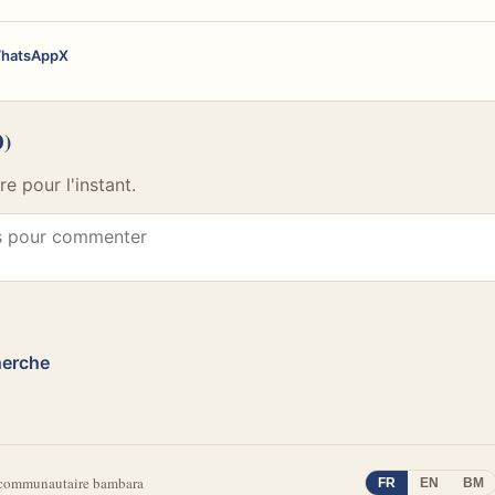
hatsApp
X
0)
 pour l'instant.
herche
 communautaire bambara
FR
EN
BM