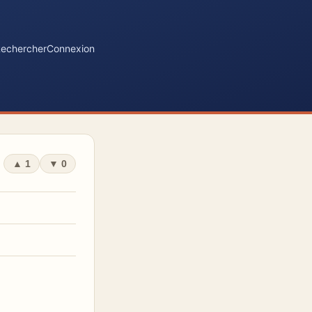
echercher
Connexion
▲
1
▼
0