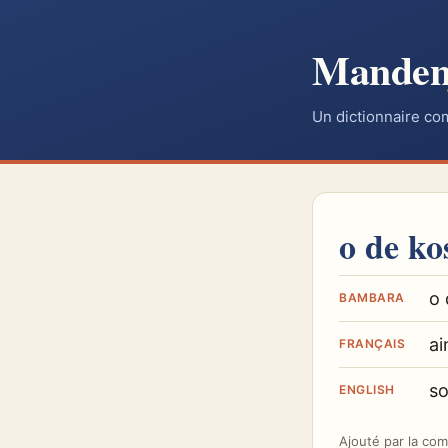
Mande
Un dictionnaire co
o de ko
o 
BAMBARA
ai
FRANÇAIS
s
ENGLISH
Ajouté par
la co