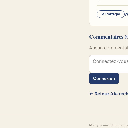
W
↗ Partager
Commentaires
(
Aucun commentaire
Connexion
← Retour à la rec
Mali
yiri
—
dictionnaire