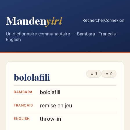
Manden
yiri
Rechercher
Connexion
Un dictionnaire communautaire — Bambara · Français ·
English
bololafili
▲
1
▼
0
bololafili
BAMBARA
remise en jeu
FRANÇAIS
throw-in
ENGLISH