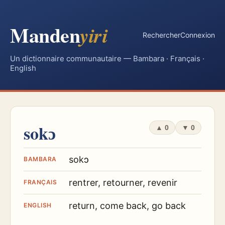
Manden
yiri
Rechercher
Connexion
Un dictionnaire communautaire — Bambara · Français ·
English
sokɔ
▲
0
▼
0
sokɔ
BAMBARA
rentrer, retourner, revenir
FRANÇAIS
return, come back, go back
ENGLISH