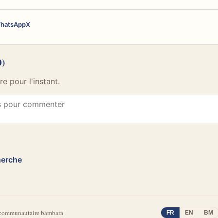
hatsApp
X
0)
 pour l'instant.
herche
 communautaire bambara
FR
EN
BM