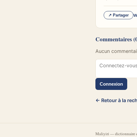
W
↗ Partager
Commentaires
(
Aucun commentaire
Connexion
← Retour à la rec
Mali
yiri
—
dictionnaire