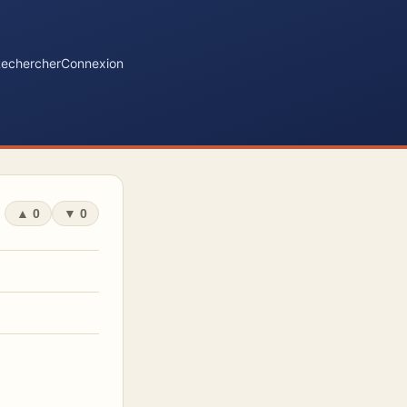
echercher
Connexion
▲
0
▼
0