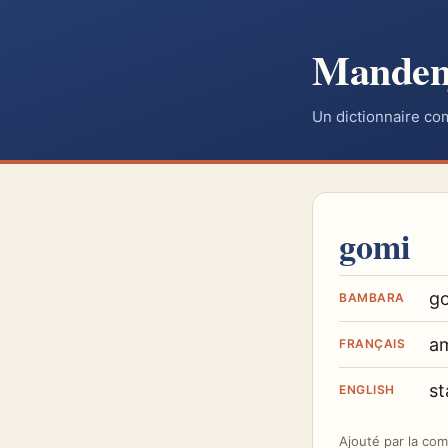
Mande
Un dictionnaire co
gomi
g
BAMBARA
a
FRANÇAIS
st
ENGLISH
Ajouté par
la co