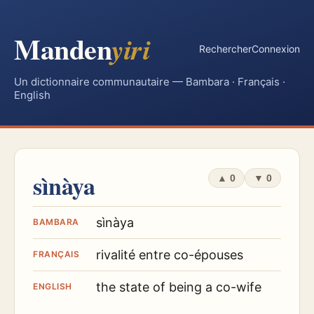
Manden
yiri
Rechercher
Connexion
Un dictionnaire communautaire — Bambara · Français ·
English
sìnàya
▲
0
▼
0
sìnàya
BAMBARA
rivalité entre co-épouses
FRANÇAIS
the state of being a co-wife
ENGLISH