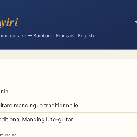
n
yiri
R
mmunautaire — Bambara · Français · English
̀nin
itare mandingue traditionnelle
aditional Manding lute-guitar
mmunauté