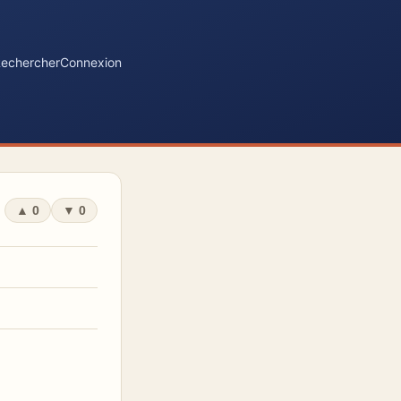
echercher
Connexion
▲
0
▼
0