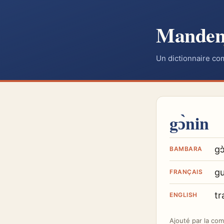
Mande
Un dictionnaire co
gɔ̀nin
gɔ
BAMBARA
gu
FRANÇAIS
tr
ENGLISH
Ajouté par
la co