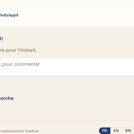
hatsApp
X
0)
 pour l'instant.
herche
 communautaire bambara
FR
EN
BM