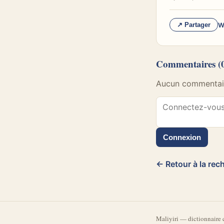
W
↗ Partager
Commentaires
(
Aucun commentaire
Connexion
← Retour à la rec
Mali
yiri
—
dictionnaire